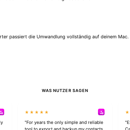
ter passiert die Umwandlung vollständig auf deinem Mac. 
WAS NUTZER SAGEN
★★★★★
ly
"For years the only simple and reliable
"E
tool to export and backup my contacts.
Ca